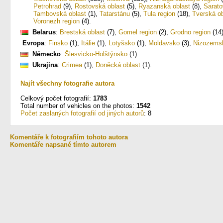
Petrohrad
(9)
,
Rostovská oblast
(5)
,
Ryazanská oblast
(8)
,
Sarato
Tambovská oblast
(1)
,
Tatarstánu
(5)
,
Tula region
(18)
,
Tverská ob
Voronezh region
(4)
.
Belarus
:
Brestská oblast
(7)
,
Gomel region
(2)
,
Grodno region
(14
Evropa
:
Finsko
(1)
,
Itálie
(1)
,
Lotyšsko
(1)
,
Moldavsko
(3)
,
Nizozems
Německo
:
Šlesvicko-Holštýnsko
(1)
.
Ukrajina
:
Crimea
(1)
,
Doněcká oblast
(1)
.
Najít všechny fotografie autora
Celkový počet fotografií:
1783
Total number of vehicles on the photos:
1542
Počet zaslaných fotografií od jiných autorů
: 8
Komentáře k fotografiím tohoto autora
Komentáře napsané tímto autorem