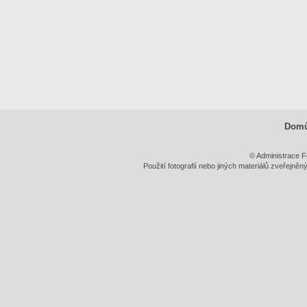
Dom
© Administrace F
Použití fotografií nebo jiných materiálů zveřejně