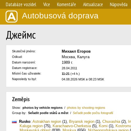
Databáze vozidel
Více
Komentáře
Aktualizace
Nápověda
Autobusová doprava
Джеймс
Михаил Егоров
Skutečné jméno:
Москва, Калуга
Odkud:
1989 г.
Datum narození:
Datum registrace:
28.04.2011
Místní čas uživatele:
11:21
(+4 h.)
Naposledy tu byl:
04.08.2026 MSK в 08:23 MSK
Zeměpis
Show:
photos by vehicle regions
/
photos by shooting regions
Group by:
Seřadit podle států a měst
/
Seřadit podle počtu fotografií
Rusko
:
Astrakhan region
(1)
,
Bryansk region
(1)
,
Chuvashia
(2)
,
I
Kaluga region
(75)
,
Karachaevo-Cherkesia
(5)
,
Komi
(1)
,
Kostroma
Moskevská oblast
(838)
,
Moskva
(656)
,
Nizhegorodskaya region
(