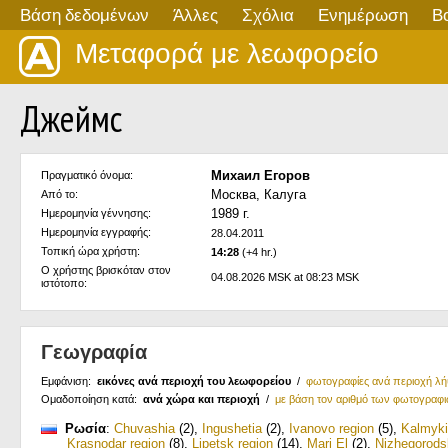
Βάση δεδομένων
Άλλες
Σχόλια
Ενημέρωση
Β
Μεταφορά με λεωφορείο
Джеймс
Михаил Егоров
Πραγματικό όνομα:
Москва, Калуга
Από το:
1989 г.
Ημερομηνία γέννησης:
Ημερομηνία εγγραφής:
28.04.2011
Τοπική ώρα χρήστη:
14:28
(+4 hr.)
Ο χρήστης βρισκόταν στον
04.08.2026 MSK at 08:23 MSK
ιστότοπο:
Γεωγραφία
Εμφάνιση:
εικόνες ανά περιοχή του λεωφορείου
/
φωτογραφίες ανά περιοχή λ
Ομαδοποίηση κατά:
ανά χώρα και περιοχή
/
με βάση τον αριθμό των φωτογραφ
Ρωσία
:
Chuvashia
(2)
,
Ingushetia
(2)
,
Ivanovo region
(5)
,
Kalmyk
Krasnodar region
(8)
,
Lipetsk region
(14)
,
Mari El
(2)
,
Nizhegorods