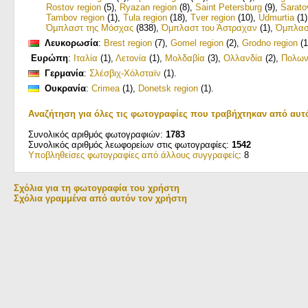
Rostov region
(5)
,
Ryazan region
(8)
,
Saint Petersburg
(9)
,
Sarato
Tambov region
(1)
,
Tula region
(18)
,
Tver region
(10)
,
Udmurtia
(1)
Όμπλαστ της Μόσχας
(838)
,
Όμπλαστ του Άστραχαν
(1)
,
Όμπλασ
Λευκορωσία
:
Brest region
(7)
,
Gomel region
(2)
,
Grodno region
(1
Ευρώπη
:
Ιταλία
(1)
,
Λετονία
(1)
,
Μολδαβία
(3)
,
Ολλανδία
(2)
,
Πολων
Γερμανία
:
Σλέσβιχ-Χόλσταϊν
(1)
.
Ουκρανία
:
Crimea
(1)
,
Donetsk region
(1)
.
Αναζήτηση για όλες τις φωτογραφίες που τραβήχτηκαν από αυτ
Συνολικός αριθμός φωτογραφιών:
1783
Συνολικός αριθμός λεωφορείων στις φωτογραφίες:
1542
Υποβληθείσες φωτογραφίες από άλλους συγγραφείς
: 8
Σχόλια για τη φωτογραφία του χρήστη
Σχόλια γραμμένα από αυτόν τον χρήστη