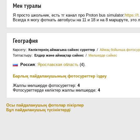
Мен туралы
Я просто школьник, есть тг канал про Proton bus simulator:
https://
Всегда я могу фоткать автобусы на 11 и 18 и на 8 маршруте, это
География
Көрсету:
Көліктернің аймағына сәйкес суреттер
/
Аймақ бойынша фотосур
Топтастыру:
Елдер және аймақтар сәйкес
/
Мөлшерде сәйкес
Россия
:
Ярославская область
(4)
.
Барлық пайдаланушының фотосуреттер іздеу
Жалпы мөлшерде фотосуреттер:
4
Фотосуреттерде көліктер жалпы мөлшерде:
4
Осы пайдаланушың фотолар пікірлер
Бұл пайдаланушың түсініктерді