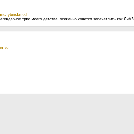
t.me/rybinskmod
 легендарное трио моего детства, особенно хочется запечетлить как ЛиА
еттер