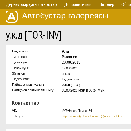
Дерекқорлардағы өзгерістер
Дополнительно
Пікірлер
Обно
Автобустар галереясы
у.к.д [TOR-INV]
Али
Нақты аты:
Рыбинск
Туған жер:
20.09.2013
Туған күні:
Тіркеу күні:
07.03.2026
Жынысы:
еркек
Тілдер іелік:
Таджикский
Пайдаланушы уақыты:
20:58
(+3 с.)
Сайтқа ең соңғы келіп шығү:
08.08.2026 MSK В 08:24 MSK
Контакттар
VK:
@Rybinsk_Trans_76
Telegram:
https://t.me/@abob_babka_@abba_babka