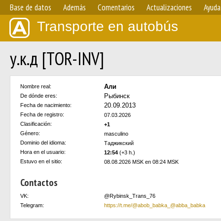
Base de datos
Además
Comentarios
Actualizaciones
Ayuda
Transporte en autobús
у.к.д [TOR-INV]
Али
Nombre real:
Рыбинск
De dónde eres:
20.09.2013
Fecha de nacimiento:
Fecha de registro:
07.03.2026
Clasificación:
+1
Género:
masculino
Dominio del idioma:
Таджикский
Hora en el usuario:
12:54
(+3 h.)
Estuvo en el sitio:
08.08.2026 MSK en 08:24 MSK
Contactos
VK:
@Rybinsk_Trans_76
Telegram:
https://t.me/@abob_babka_@abba_babka