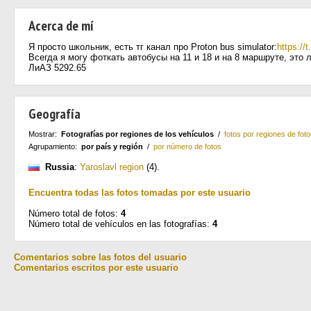
Acerca de mí
Я просто школьник, есть тг канал про Proton bus simulator:
https://
Всегда я могу фоткать автобусы на 11 и 18 и на 8 маршруте, это 
ЛиАЗ 5292.65
Geografía
Mostrar:
Fotografías por regiones de los vehículos
/
fotos por regiones de foto
Agrupamiento:
por país y región
/
por número de fotos
Russia
:
Yaroslavl region
(4)
.
Encuentra todas las fotos tomadas por este usuario
Número total de fotos:
4
Número total de vehículos en las fotografías:
4
Comentarios sobre las fotos del usuario
Comentarios escritos por este usuario