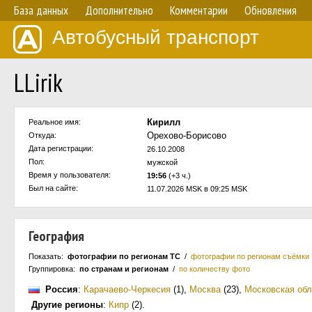
База данных
Дополнительно
Комментарии
Обновления
Автобусный транспорт
LLirik
Кирилл
Реальное имя:
Орехово-Борисово
Откуда:
Дата регистрации:
26.10.2008
Пол:
мужской
Время у пользователя:
19:56
(+3 ч.)
Был на сайте:
11.07.2026 MSK в 09:25 MSK
География
Показать:
фотографии по регионам ТС
/
фотографии по регионам съёмки
Группировка:
по странам и регионам
/
по количеству фото
Россия
:
Карачаево-Черкесия
(1)
,
Москва
(23)
,
Московская обл
Другие регионы
:
Кипр
(2)
.