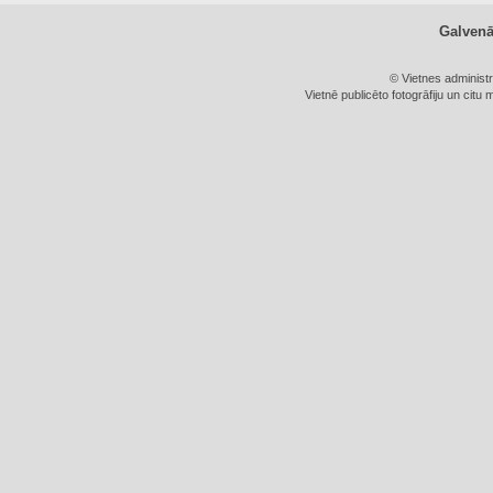
Galven
© Vietnes administ
Vietnē publicēto fotogrāfiju un citu 