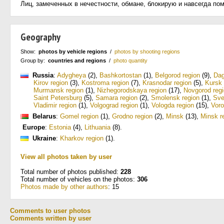
Лиц, замеченных в нечестности, обмане, блокирую и навсегда по
Geography
Show:
photos by vehicle regions
/
photos by shooting regions
Group by:
countries and regions
/
photo quantity
Russia
:
Adygheya
(2)
,
Bashkortostan
(1)
,
Belgorod region
(9)
,
Dag
Kirov region
(3)
,
Kostroma region
(7)
,
Krasnodar region
(5)
,
Kursk 
Murmansk region
(1)
,
Nizhegorodskaya region
(17)
,
Novgorod reg
Saint Petersburg
(5)
,
Samara region
(2)
,
Smolensk region
(1)
,
Sve
Vladimir region
(1)
,
Volgograd region
(1)
,
Vologda region
(15)
,
Voro
Belarus
:
Gomel region
(1)
,
Grodno region
(2)
,
Minsk
(13)
,
Minsk r
Europe
:
Estonia
(4)
,
Lithuania
(8)
.
Ukraine
:
Kharkov region
(1)
.
View all photos taken by user
Total number of photos published:
228
Total number of vehicles on the photos:
306
Photos made by other authors
: 15
Comments to user photos
Comments written by user