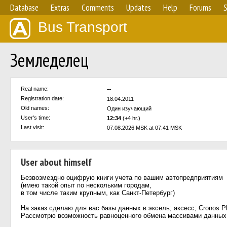
Database
Extras
Comments
Updates
Help
Forums
S
Bus Transport
Земледелец
--
Real name:
Registration date:
18.04.2011
Old names:
Один изучающий
User's time:
12:34
(+4 hr.)
Last visit:
07.08.2026 MSK at 07:41 MSK
User about himself
Безвозмездно оцифрую книги учета по вашим автопредприятиям
(имею такой опыт по нескольким городам,
в том числе таким крупным, как Санкт-Петербург)
На заказ сделаю для вас базы данных в эксель; аксесс; Cronos Pl
Рассмотрю возможность равноценного обмена массивами данных