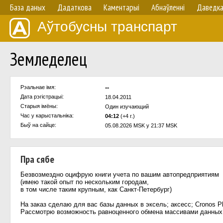
База даных
Дадаткова
Каментарыі
Абнаўленнi
Даведк
Аўтобусны транспарт
Земледелец
--
Рэальнае імя:
Дата рэгістрацыі:
18.04.2011
Старыя імёны:
Один изучающий
Час у карыстальнiка:
04:12
(+4 г.)
Быў на сайце:
05.08.2026 MSK у 21:37 MSK
Пра сябе
Безвозмездно оцифрую книги учета по вашим автопредприятиям
(имею такой опыт по нескольким городам,
в том числе таким крупным, как Санкт-Петербург)
На заказ сделаю для вас базы данных в эксель; аксесс; Cronos Pl
Рассмотрю возможность равноценного обмена массивами данных