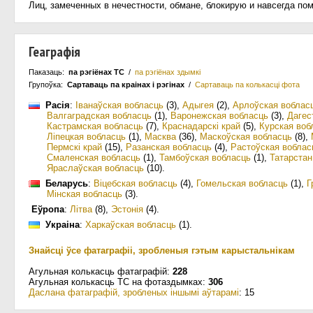
Лиц, замеченных в нечестности, обмане, блокирую и навсегда по
Геаграфія
Паказаць:
па рэгіёнах ТС
/
па рэгіёнах здымкі
Групоўка:
Сартаваць па краiнах i рэгінах
/
Сартаваць па колькасцi фота
Расія
:
Іванаўская вобласць
(3)
,
Адыгея
(2)
,
Арлоўская воблас
Валгаградская вобласць
(1)
,
Варонежская вобласць
(3)
,
Дагес
Кастрамская вобласць
(7)
,
Краснадарскі край
(5)
,
Курская воб
Ліпецкая вобласць
(1)
,
Масква
(36)
,
Маскоўская вобласць
(8)
,
Пермскі край
(15)
,
Разанская вобласць
(4)
,
Растоўская воблас
Смаленская вобласць
(1)
,
Тамбоўская вобласць
(1)
,
Татарстан
Яраслаўская вобласць
(10)
.
Беларусь
:
Віцебская вобласць
(4)
,
Гомельская вобласць
(1)
,
Г
Мінская вобласць
(3)
.
Еўропа
:
Літва
(8)
,
Эстонія
(4)
.
Украіна
:
Харкаўская вобласць
(1)
.
Знайсці ўсе фатаграфіі, зробленыя гэтым карыстальнікам
Агульная колькасць фатаграфій:
228
Агульная колькасць ТС на фотаздымках:
306
Даслана фатаграфій, зробленых іншымі аўтарамі
: 15