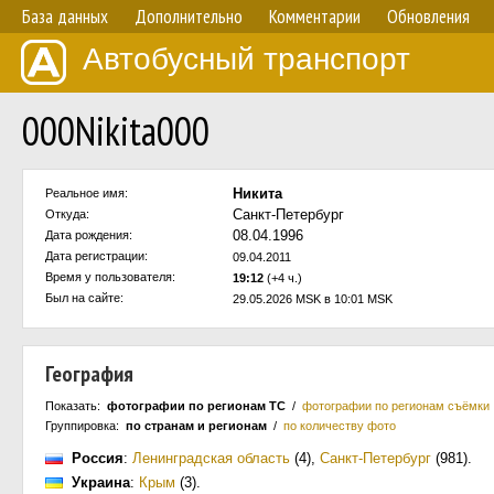
База данных
Дополнительно
Комментарии
Обновления
Автобусный транспорт
000Nikita000
Никита
Реальное имя:
Санкт-Петербург
Откуда:
08.04.1996
Дата рождения:
Дата регистрации:
09.04.2011
Время у пользователя:
19:12
(+4 ч.)
Был на сайте:
29.05.2026 MSK в 10:01 MSK
География
Показать:
фотографии по регионам ТС
/
фотографии по регионам съёмки
Группировка:
по странам и регионам
/
по количеству фото
Россия
:
Ленинградская область
(4)
,
Санкт-Петербург
(981)
.
Украина
:
Крым
(3)
.