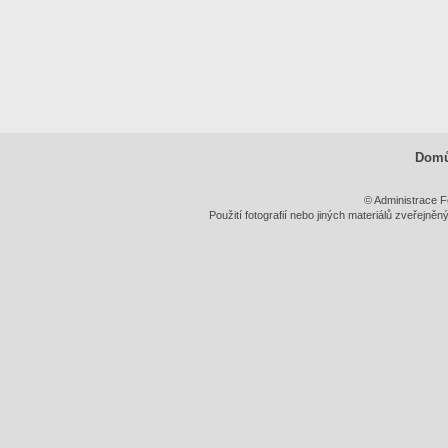
Dom
© Administrace F
Použití fotografií nebo jiných materiálů zveřejně