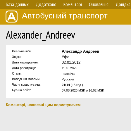
База данных
Додатково
Коментарі
Оновлення
Довідка
Автобусний транспорт
Alexander_Andreev
Александр Андреев
Реальне ім'я:
Уфа
Звідки:
02.01.2012
Дата народження:
Дата реєстрації:
11.10.2025
Стать:
чоловіча
Володіння мовами:
Русский
Час у користувача:
21:14
(+5 год.)
Був на сайті:
07.08.2026 MSK о 16:02 MSK
Коментарі, написані цим користувачем