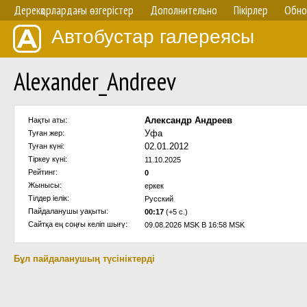
Дерекқорлардағы өзгерістер
Дополнительно
Пікірлер
Обно
Автобустар галереясы
Alexander_Andreev
Александр Андреев
Нақты аты:
Уфа
Туған жер:
02.01.2012
Туған күні:
Тіркеу күні:
11.10.2025
Рейтинг:
0
Жынысы:
еркек
Тілдер іелік:
Русский
Пайдаланушы уақыты:
00:17
(+5 с.)
Сайтқа ең соңғы келіп шығү:
09.08.2026 MSK В 16:58 MSK
Бұл пайдаланушың түсініктерді