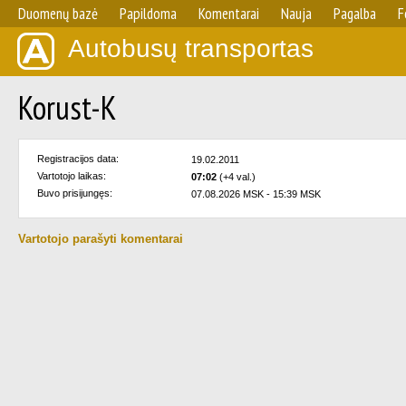
Duomenų bazė
Papildoma
Komentarai
Nauja
Pagalba
F
Autobusų transportas
Korust-K
Registracijos data:
19.02.2011
Vartotojo laikas:
07:02
(+4 val.)
Buvo prisijungęs:
07.08.2026 MSK - 15:39 MSK
Vartotojo parašyti komentarai