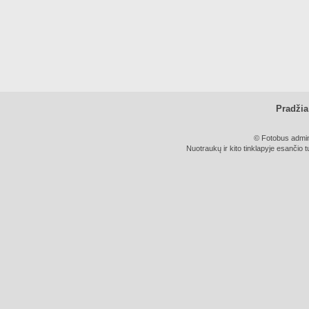
Pradžia
© Fotobus admini
Nuotraukų ir kito tinklapyje esančio t