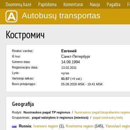
Duomenų bazė
Papildoma
Komentarai
Nauja
Pagalba
F
Autobusų transportas
Костромич
Евгений
Realus vardas:
Санкт-Петербург
Iš kur:
14.09.1994
Gimimo data:
Registracijos data:
13.02.2011
Lytis:
vyras
Vartotojo laikas:
01:57
(+4 val.)
Buvo prisijungęs:
05.08.2026 MSK - 19:41 MSK
Geografija
Rodyti:
Nuotraukos pagal TP regionus
/
Nuotraukos pagal fotografavimo region
Grupavimas:
pagal valstybes ir regionus (miestus)
/
pagal nuotraukų kiekį
Russia
:
Ivanovo region
(1)
,
Kostroma region
(145)
,
Yaroslavl regi