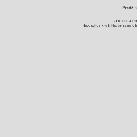
Pradžia
© Fotobus admini
Nuotraukų ir kito tinklapyje esančio t