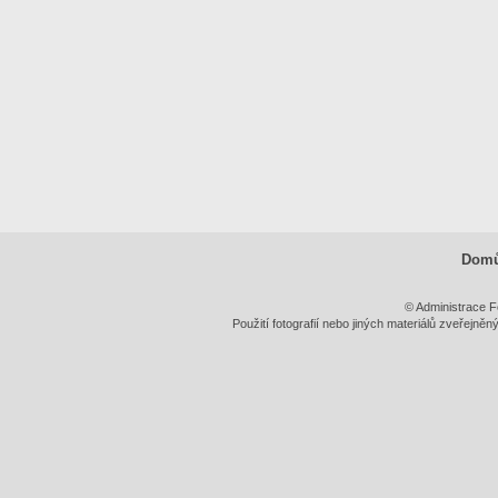
Dom
© Administrace F
Použití fotografií nebo jiných materiálů zveřejně