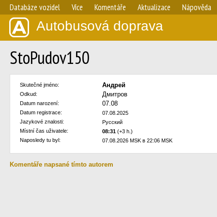
Databáze vozidel
Více
Komentáře
Aktualizace
Nápověda
Autobusová doprava
StoPudov150
Андрей
Skutečné jméno:
Дмитров
Odkud:
07.08
Datum narození:
Datum registrace:
07.08.2025
Jazykové znalosti:
Русский
Místní čas uživatele:
08:31
(+3 h.)
Naposledy tu byl:
07.08.2026 MSK в 22:06 MSK
Komentáře napsané tímto autorem