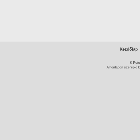
Kezdőlap
© Foto
A honlapon szereplő k