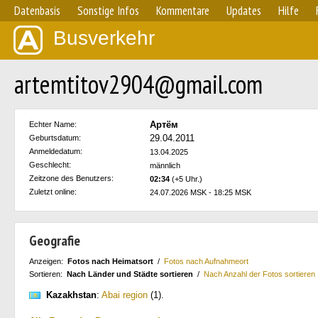
Datenbasis
Sonstige Infos
Kommentare
Updates
Hilfe
Busverkehr
artemtitov2904@gmail.com
Артём
Echter Name:
29.04.2011
Geburtsdatum:
Anmeldedatum:
13.04.2025
Geschlecht:
männlich
Zeitzone des Benutzers:
02:34
(+5 Uhr.)
Zuletzt online:
24.07.2026 MSK - 18:25 MSK
Geografie
Anzeigen:
Fotos nach Heimatsort
/
Fotos nach Aufnahmeort
Sortieren:
Nach Länder und Städte sortieren
/
Nach Anzahl der Fotos sortieren
Kazakhstan
:
Abai region
(1)
.