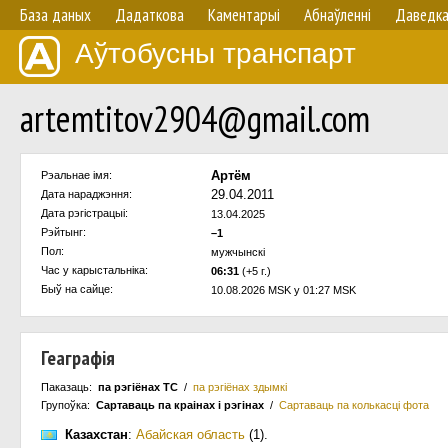
База даных
Дадаткова
Каментарыі
Абнаўленнi
Даведк
Аўтобусны транспарт
artemtitov2904@gmail.com
Артём
Рэальнае імя:
29.04.2011
Дата нараджэння:
Дата рэгістрацыі:
13.04.2025
Рэйтынг:
–1
Пол:
мужчынскi
Час у карыстальнiка:
06:31
(+5 г.)
Быў на сайце:
10.08.2026 MSK у 01:27 MSK
Геаграфія
Паказаць:
па рэгіёнах ТС
/
па рэгіёнах здымкі
Групоўка:
Сартаваць па краiнах i рэгінах
/
Сартаваць па колькасцi фота
Казахстан
:
Абайская область
(1)
.