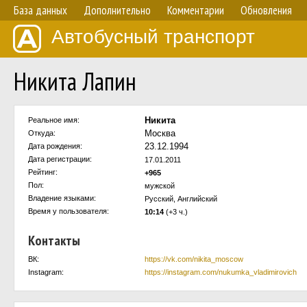
База данных
Дополнительно
Комментарии
Обновления
Автобусный транспорт
Никита Лапин
Никита
Реальное имя:
Москва
Откуда:
23.12.1994
Дата рождения:
Дата регистрации:
17.01.2011
Рейтинг:
+965
Пол:
мужской
Владение языками:
Русский, Английский
Время у пользователя:
10:14
(+3 ч.)
Контакты
ВК:
https://vk.com/nikita_moscow
Instagram:
https://instagram.com/nukumka_vladimirovich