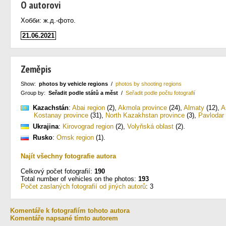
O autorovi
Хобби: ж.д.-фото.
21.06.2021
Zeměpis
Show:
photos by vehicle regions
/
photos by shooting regions
Group by:
Seřadit podle států a měst
/
Seřadit podle počtu fotografií
Kazachstán
:
Abai region
(2)
,
Akmola province
(24)
,
Almaty
(12)
,
A
Kostanay province
(31)
,
North Kazakhstan province
(3)
,
Pavlodar
Ukrajina
:
Kirovograd region
(2)
,
Volyňská oblast
(2)
.
Rusko
:
Omsk region
(1)
.
Najít všechny fotografie autora
Celkový počet fotografií:
190
Total number of vehicles on the photos:
193
Počet zaslaných fotografií od jiných autorů
: 3
Komentáře k fotografiím tohoto autora
Komentáře napsané tímto autorem