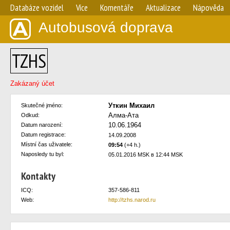
Databáze vozidel
Více
Komentáře
Aktualizace
Nápověda
Autobusová doprava
TZHS
Zakázaný účet
Уткин Михаил
Skutečné jméno:
Алма-Ата
Odkud:
10.06.1964
Datum narození:
Datum registrace:
14.09.2008
Místní čas uživatele:
09:54
(+4 h.)
Naposledy tu byl:
05.01.2016 MSK в 12:44 MSK
Kontakty
ICQ:
357-586-811
Web:
http://tzhs.narod.ru