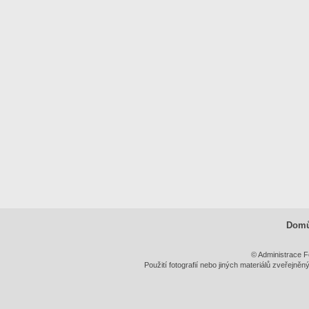
Dom
© Administrace F
Použití fotografií nebo jiných materiálů zveřejně