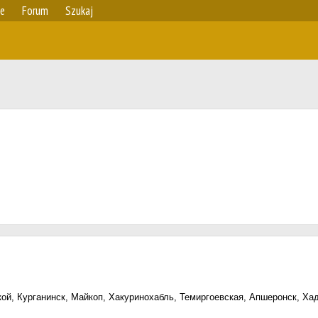
ie
Forum
Szukaj
ой, Курганинск, Майкоп, Хакуринохабль, Темиргоевская, Апшеронск, Хад