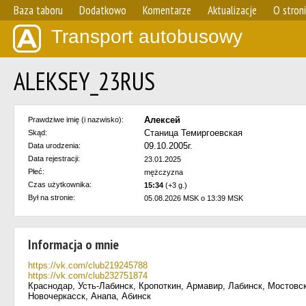
Baza taboru
Dodatkowo
Komentarze
Aktualizacje
O stron
Transport autobusowy
ALEKSEY_23RUS
Алексей
Prawdziwe imię (i nazwisko):
Станица Темиргоевская
Skąd:
09.10.2005г.
Data urodzenia:
Data rejestracji:
23.01.2025
Płeć:
mężczyzna
Czas użytkownika:
15:34
(+3 g.)
Był na stronie:
05.08.2026 MSK o 13:39 MSK
Informacja o mnie
https://vk.com/club219245788
https://vk.com/club232751874
Краснодар, Усть-Лабинск, Кропоткин, Армавир, Лабинск, Мостовск
Новочеркасск, Анапа, Абинск