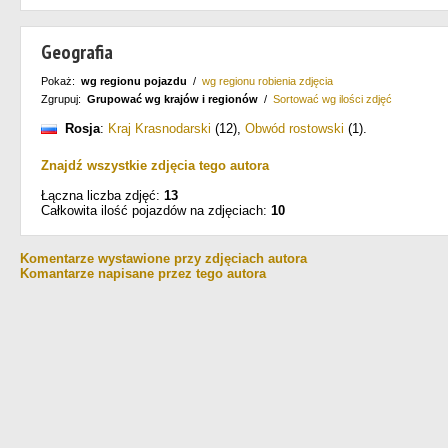
Geografia
Pokaż:
wg regionu pojazdu
/
wg regionu robienia zdjęcia
Zgrupuj:
Grupować wg krajów i regionów
/
Sortować wg ilości zdjęć
Rosja
:
Kraj Krasnodarski
(12)
,
Obwód rostowski
(1)
.
Znajdź wszystkie zdjęcia tego autora
Łączna liczba zdjęć:
13
Całkowita ilość pojazdów na zdjęciach:
10
Komentarze wystawione przy zdjęciach autora
Komantarze napisane przez tego autora