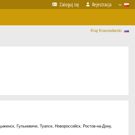
Zaloguj się
Rejestracja
Kraj Krasnodarski
ыженск, Гулькевичи, Туапсе, Новороссийск, Ростов-на-Дону,