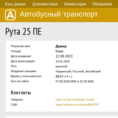
База данных
Дополнительно
Комментарии
Обновления
Автобусный транспорт
Рута 25 ПЕ
Дамир
Реальное имя:
Киев
Откуда:
12.09.2013
Дата рождения:
Дата регистрации:
14.01.2025
Пол:
мужской
Владение языками:
Украинский, Русский, Английский
Время у пользователя:
23:17
(+4 ч.)
Был на сайте:
07.08.2026 MSK в 20:35 MSK
Контакты
Telegram:
https://t.me/t.me/obolon_kartel
Сайт:
https://alltransua.com/profile/3703