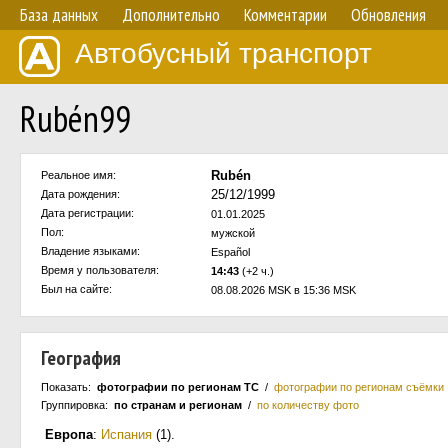
База данных
Дополнительно
Комментарии
Обновления
Автобусный транспорт
Rubén99
Rubén
Реальное имя:
25/12/1999
Дата рождения:
Дата регистрации:
01.01.2025
Пол:
мужской
Владение языками:
Español
Время у пользователя:
14:43
(+2 ч.)
Был на сайте:
08.08.2026 MSK в 15:36 MSK
География
Показать:
фотографии по регионам ТС
/
фотографии по регионам съёмки
Группировка:
по странам и регионам
/
по количеству фото
Европа
:
Испания
(1)
.