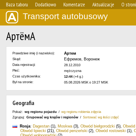
Baza taboru
Dodatkowo
Komentarze
Aktualizacje
O stron
Transport autobusowy
АртёмА
Артем
Prawdziwe imię (i nazwisko):
Ефремов, Воронеж
Skąd:
Data rejestracji:
28.12.2010
Płeć:
mężczyzna
Czas użytkownika:
12:44
(+4 g.)
Był na stronie:
05.08.2026 MSK o 19:27 MSK
Geografia
Pokaż:
wg regionu pojazdu
/
wg regionu robienia zdjęcia
Zgrupuj:
Grupować wg krajów i regionów
/
Sortować wg ilości zdjęć
Rosja
:
Dagestan
(1)
,
Moskwa
(3)
,
Obwód biełgorodzki
(5)
,
Obwód 
Obwód lipiecki
(21)
,
Obwód penzeński
(2)
,
Obwód rostowski
(1)
,
O
Obwód wołgogradzki
(2)
.