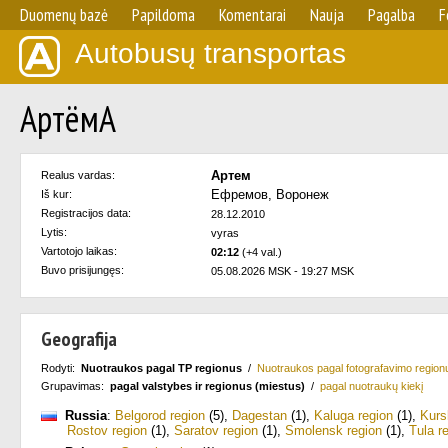
Duomenų bazė
Papildoma
Komentarai
Nauja
Pagalba
F
Autobusų transportas
АртёмА
Артем
Realus vardas:
Ефремов, Воронеж
Iš kur:
Registracijos data:
28.12.2010
Lytis:
vyras
Vartotojo laikas:
02:12
(+4 val.)
Buvo prisijungęs:
05.08.2026 MSK - 19:27 MSK
Geografija
Rodyti:
Nuotraukos pagal TP regionus
/
Nuotraukos pagal fotografavimo region
Grupavimas:
pagal valstybes ir regionus (miestus)
/
pagal nuotraukų kiekį
Russia
:
Belgorod region
(5)
,
Dagestan
(1)
,
Kaluga region
(1)
,
Kurs
Rostov region
(1)
,
Saratov region
(1)
,
Smolensk region
(1)
,
Tula r