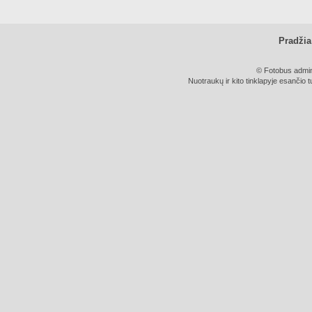
Pradžia
© Fotobus admini
Nuotraukų ir kito tinklapyje esančio t