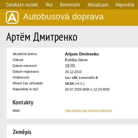
Databáze vozidel
Více
Komentáře
Aktualizace
Nápověda
Autobusová doprava
Артём Дмитренко
Artjom Dmitrenko
Skutečné jméno:
Kohtla-Järve
Odkud:
19.03.
Datum narození:
Datum registrace:
26.12.2010
Hodnocení:
foto
+20
, komentáře
0
Místní čas uživatele:
14:54
(+4 h.)
Naposledy tu byl:
26.07.2026 MSK в 12:23 MSK
Kontakty
Web:
http://photo.qip.ru/users/tjomq4/
Zeměpis