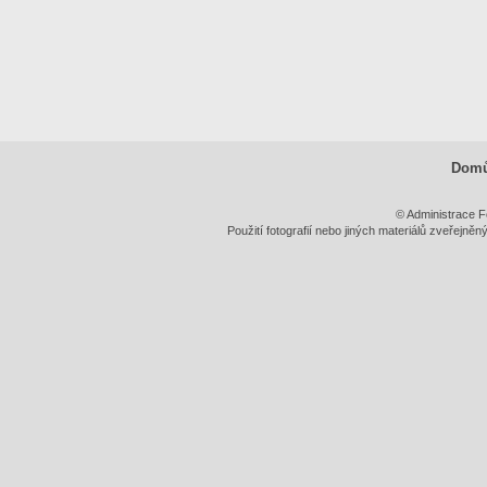
Dom
© Administrace F
Použití fotografií nebo jiných materiálů zveřejně