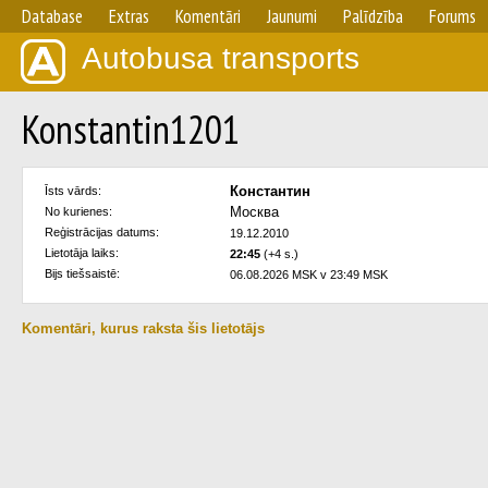
Database
Extras
Komentāri
Jaunumi
Palīdzība
Forums
Autobusa transports
Konstantin1201
Константин
Īsts vārds:
Москва
No kurienes:
Reģistrācijas datums:
19.12.2010
Lietotāja laiks:
22:45
(+4 s.)
Bijs tiešsaistē:
06.08.2026 MSK v 23:49 MSK
Komentāri, kurus raksta šis lietotājs