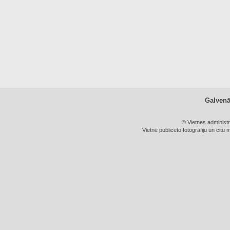
Galven
© Vietnes administ
Vietnē publicēto fotogrāfiju un citu 