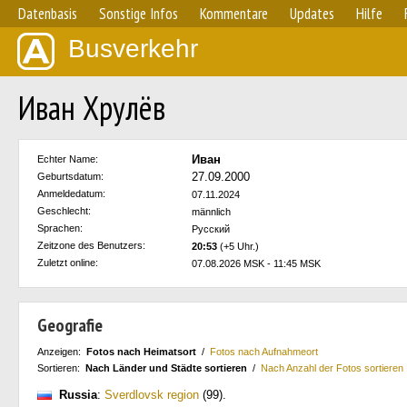
Datenbasis
Sonstige Infos
Kommentare
Updates
Hilfe
Busverkehr
Иван Хрулёв
Иван
Echter Name:
27.09.2000
Geburtsdatum:
Anmeldedatum:
07.11.2024
Geschlecht:
männlich
Sprachen:
Русский
Zeitzone des Benutzers:
20:53
(+5 Uhr.)
Zuletzt online:
07.08.2026 MSK - 11:45 MSK
Geografie
Anzeigen:
Fotos nach Heimatsort
/
Fotos nach Aufnahmeort
Sortieren:
Nach Länder und Städte sortieren
/
Nach Anzahl der Fotos sortieren
Russia
:
Sverdlovsk region
(99)
.