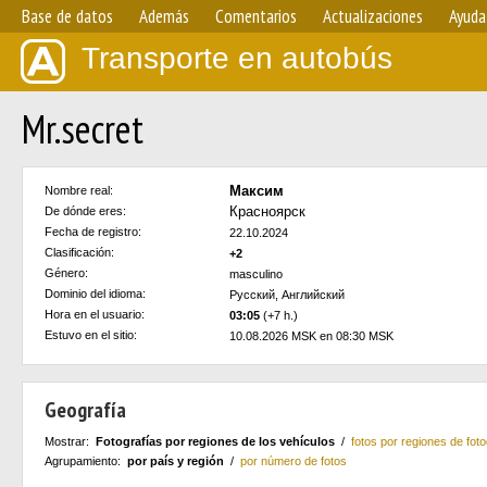
Base de datos
Además
Comentarios
Actualizaciones
Ayuda
Transporte en autobús
Mr.secret
Максим
Nombre real:
Красноярск
De dónde eres:
Fecha de registro:
22.10.2024
Clasificación:
+2
Género:
masculino
Dominio del idioma:
Русский, Английский
Hora en el usuario:
03:05
(+7 h.)
Estuvo en el sitio:
10.08.2026 MSK en 08:30 MSK
Geografía
Mostrar:
Fotografías por regiones de los vehículos
/
fotos por regiones de foto
Agrupamiento:
por país y región
/
por número de fotos