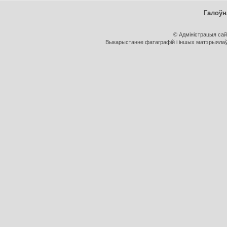
Галоўн
© Адміністрацыя са
Выкарыстанне фатаграфій і іншых матэрыялаў, 