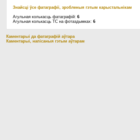
Знайсці ўсе фатаграфіі, зробленыя гэтым карыстальнікам
Агульная колькасць фатаграфій:
6
Агульная колькасць ТС на фотаздымках:
6
Каментарыі да фатаграфій аўтара
Каментарыі, напісаныя гэтым аўтарам