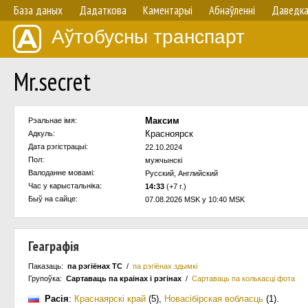
База даных
Дадаткова
Каментарыі
Абнаўленнi
Даведк
Аўтобусны транспарт
Mr.secret
Максим
Рэальнае імя:
Красноярск
Адкуль:
Дата рэгістрацыі:
22.10.2024
Пол:
мужчынскi
Валоданне мовамi:
Русский, Английский
Час у карыстальнiка:
14:33
(+7 г.)
Быў на сайце:
07.08.2026 MSK у 10:40 MSK
Геаграфія
Паказаць:
па рэгіёнах ТС
/
па рэгіёнах здымкі
Групоўка:
Сартаваць па краiнах i рэгінах
/
Сартаваць па колькасцi фота
Расія
:
Краснаярскі край
(5)
,
Новасібірская вобласць
(1)
.