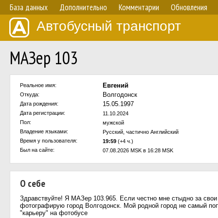
База данных
Дополнительно
Комментарии
Обновления
Автобусный транспорт
МАЗер 103
Евгений
Реальное имя:
Волгодонск
Откуда:
15.05.1997
Дата рождения:
Дата регистрации:
11.10.2024
Пол:
мужской
Владение языками:
Русский, частично Английский
Время у пользователя:
19:59
(+4 ч.)
Был на сайте:
07.08.2026 MSK в 16:28 MSK
О себе
Здравствуйте! Я МАЗер 103.965. Если честно мне стыдно за свои
фотографирую город Волгодонск. Мой родной город не самый попу
"карьеру" на фотобусе