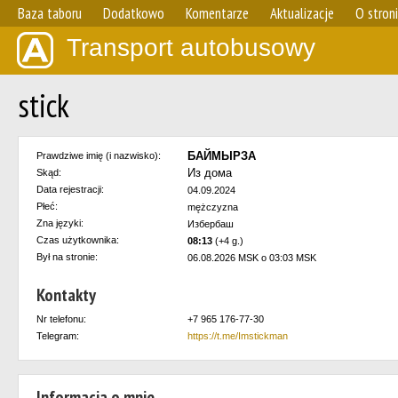
Baza taboru
Dodatkowo
Komentarze
Aktualizacje
O stron
Transport autobusowy
stick
БАЙМЫРЗА
Prawdziwe imię (i nazwisko):
Из дома
Skąd:
Data rejestracji:
04.09.2024
Płeć:
mężczyzna
Zna języki:
Избербаш
Czas użytkownika:
08:13
(+4 g.)
Był na stronie:
06.08.2026 MSK o 03:03 MSK
Kontakty
Nr telefonu:
+7 965 176-77-30
Telegram:
https://t.me/Imstickman
Informacja o mnie