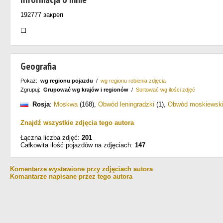
192777 закреп
⬜
Geografia
Pokaż:
wg regionu pojazdu
/
wg regionu robienia zdjęcia
Zgrupuj:
Grupować wg krajów i regionów
/
Sortować wg ilości zdjęć
Rosja
:
Moskwa
(168)
,
Obwód leningradzki
(1)
,
Obwód moskiewsk
Znajdź wszystkie zdjęcia tego autora
Łączna liczba zdjęć:
201
Całkowita ilość pojazdów na zdjęciach:
147
Komentarze wystawione przy zdjęciach autora
Komantarze napisane przez tego autora