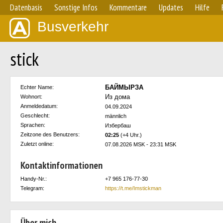
Datenbasis
Sonstige Infos
Kommentare
Updates
Hilfe
Busverkehr
stick
БАЙМЫРЗА
Echter Name:
Из дома
Wohnort:
Anmeldedatum:
04.09.2024
Geschlecht:
männlich
Sprachen:
Избербаш
Zeitzone des Benutzers:
02:25
(+4 Uhr.)
Zuletzt online:
07.08.2026 MSK - 23:31 MSK
Kontaktinformationen
Handy-Nr.:
+7 965 176-77-30
Telegram:
https://t.me/Imstickman
Über mich