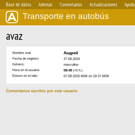
Base de datos
Además
Comentarios
Actualizaciones
Ayuda
Transporte en autobús
avaz
Андрей
Nombre real:
Fecha de registro:
27.08.2024
Género:
masculino
Hora en el usuario:
08:48
(+5 h.)
Estuvo en el sitio:
07.08.2026 MSK en 18:37 MSK
Comentarios escritos por este usuario