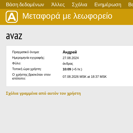
Βάση δεδομένων
Άλλες
Σχόλια
Ενημέρωση
Β
Μεταφορά με λεωφορείο
avaz
Андрей
Πραγματικό όνομα:
Ημερομηνία εγγραφής:
27.08.2024
Φύλο:
άνδρας
Τοπική ώρα χρήστη:
10:09
(+5 hr.)
Ο χρήστης βρισκόταν στον
07.08.2026 MSK at 18:37 MSK
ιστότοπο:
Σχόλια γραμμένα από αυτόν τον χρήστη