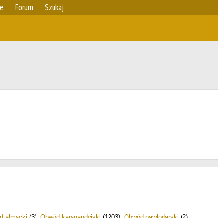
ie
Forum
Szukaj
d ałmacki
(3)
,
Obwód karagandyjski
(1203)
,
Obwód pawłodarski
(2)
.