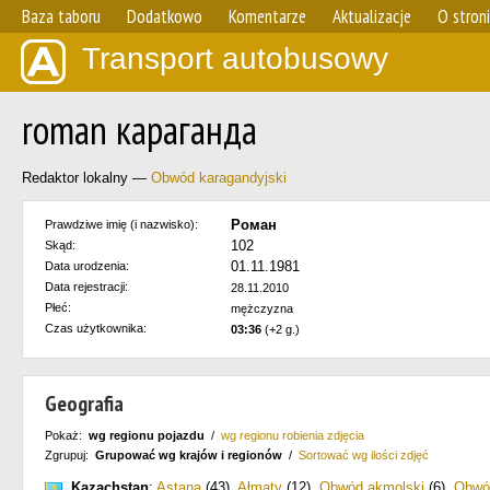
Baza taboru
Dodatkowo
Komentarze
Aktualizacje
O stron
Transport autobusowy
roman караганда
Redaktor lokalny —
Obwód karagandyjski
Роман
Prawdziwe imię (i nazwisko):
102
Skąd:
01.11.1981
Data urodzenia:
Data rejestracji:
28.11.2010
Płeć:
mężczyzna
Czas użytkownika:
03:36
(+2 g.)
Geografia
Pokaż:
wg regionu pojazdu
/
wg regionu robienia zdjęcia
Zgrupuj:
Grupować wg krajów i regionów
/
Sortować wg ilości zdjęć
Kazachstan
:
Astana
(43)
,
Ałmaty
(12)
,
Obwód akmolski
(6)
,
Obwó