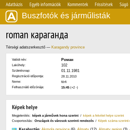
Adatbázis
Egyéb információk
Kommentek
Frissítések
Súgó
Buszfotók és járműlisták
roman караганда
Térségi adatszerkesztő —
Karagandy province
Роман
Valódi név:
102
Lakóhely:
01.11.1981
Születésnap:
Regisztráció időpontja:
28.11.2010
Neme:
férfi
Felhasználó időzónája:
15:45
(+2 -)
Képek helye
Megjelenítés:
képek a járművek hona szerint
/
képek a felvétel helye szerint
Csoportosítás:
Országok és városok szerinti rendezés
/
Képek száma szerinti
Kazahsztán
:
Akmola province
(6)
,
Almaty
(12)
,
Almaty region
(3)
,