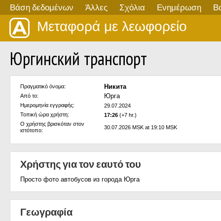
Βάση δεδομένων
Άλλες
Σχόλια
Ενημέρωση
Β
Μεταφορά με λεωφορείο
Юргинский транспорт
Никита
Πραγματικό όνομα:
Юрга
Από το:
Ημερομηνία εγγραφής:
29.07.2024
Τοπική ώρα χρήστη:
17:26
(+7 hr.)
Ο χρήστης βρισκόταν στον
30.07.2026 MSK at 19:10 MSK
ιστότοπο:
Χρήστης για τον εαυτό του
Просто фото автобусов из города Юрга
Γεωγραφία