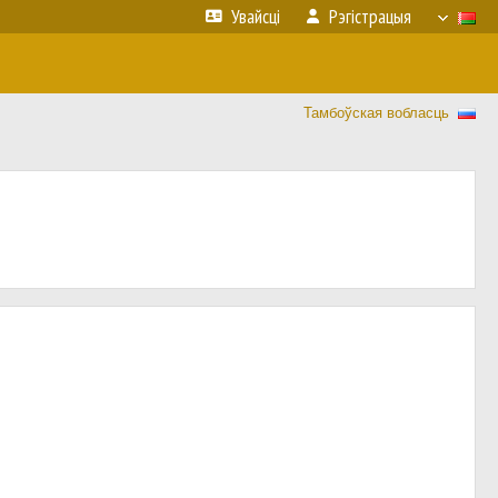
Увайсці
Рэгістрацыя
Тамбоўская вобласць