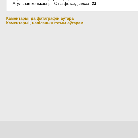
Агульная колькасць ТС на фотаздымках:
23
Каментарыі да фатаграфій аўтара
Каментарыі, напісаныя гэтым аўтарам