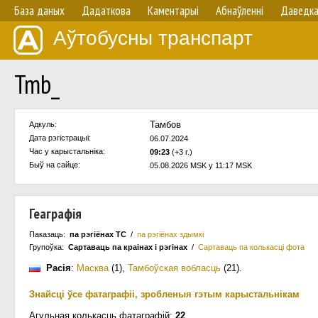
База даных
Дадаткова
Каментарыі
Абнаўленнi
Даведк
Аўтобусны транспарт
Tmb_
Тамбов
Адкуль:
Дата рэгістрацыі:
06.07.2024
Час у карыстальнiка:
09:23
(+3 г.)
Быў на сайце:
05.08.2026 MSK у 11:17 MSK
Геаграфія
Паказаць:
па рэгіёнах ТС
/
па рэгіёнах здымкі
Групоўка:
Сартаваць па краiнах i рэгінах
/
Сартаваць па колькасцi фота
Расія
:
Масква
(1)
,
Тамбоўская вобласць
(21)
.
Знайсці ўсе фатаграфіі, зробленыя гэтым карыстальнікам
Агульная колькасць фатаграфій:
22