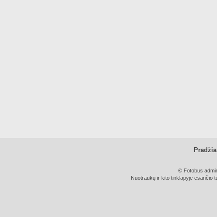
Pradžia
© Fotobus admini
Nuotraukų ir kito tinklapyje esančio t