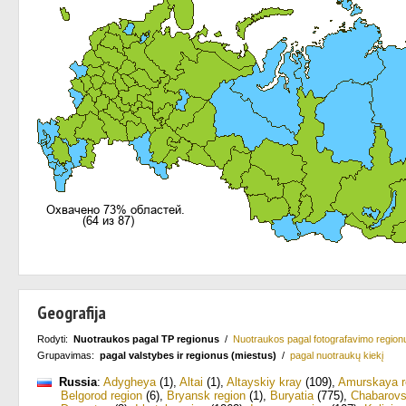
Geografija
Rodyti:
Nuotraukos pagal TP regionus
/
Nuotraukos pagal fotografavimo region
Grupavimas:
pagal valstybes ir regionus (miestus)
/
pagal nuotraukų kiekį
Russia
:
Adygheya
(1)
,
Altai
(1)
,
Altayskiy kray
(109)
,
Amurskaya r
Belgorod region
(6)
,
Bryansk region
(1)
,
Buryatia
(775)
,
Chabarovs