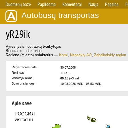
Duomenų bazė
Papildoma
Komentarai
Nauja
Pagalba
F
Autobusų transportas
yR29ik
Vyresnysis nuotraukų tvarkytojas
Bendrasis redaktorius
Regiono (miesto) redaktorius —
Komi
,
Neneckiy AO
,
Zabaikalskiy region
Registracijos data:
30.07.2008
Reitingas:
+1571
Vartotojo laikas:
09:15
(+3 val.)
Buvo prisijungęs:
10.08.2026 MSK - 06:53 MSK
Apie save