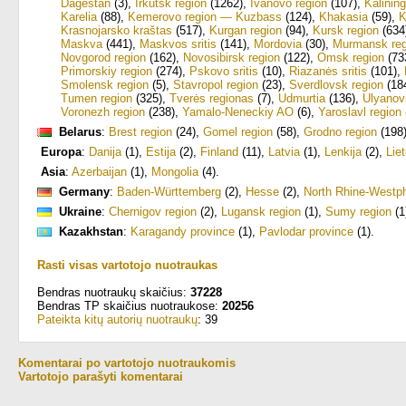
Dagestan
(3)
,
Irkutsk region
(1262)
,
Ivanovo region
(107)
,
Kalining
Karelia
(88)
,
Kemerovo region — Kuzbass
(124)
,
Khakasia
(59)
,
K
Krasnojarsko kraštas
(517)
,
Kurgan region
(94)
,
Kursk region
(634
Maskva
(441)
,
Maskvos sritis
(141)
,
Mordovia
(30)
,
Murmansk reg
Novgorod region
(162)
,
Novosibirsk region
(122)
,
Omsk region
(73
Primorskiy region
(274)
,
Pskovo sritis
(10)
,
Riazanės sritis
(101)
,
Smolensk region
(5)
,
Stavropol region
(23)
,
Sverdlovsk region
(18
Tumen region
(325)
,
Tverės regionas
(7)
,
Udmurtia
(136)
,
Ulyanov
Voronezh region
(238)
,
Yamalo-Neneckiy AO
(6)
,
Yaroslavl region
Belarus
:
Brest region
(24)
,
Gomel region
(58)
,
Grodno region
(198
Europa
:
Danija
(1)
,
Estija
(2)
,
Finland
(11)
,
Latvia
(1)
,
Lenkija
(2)
,
Lie
Asia
:
Azerbaijan
(1)
,
Mongolia
(4)
.
Germany
:
Baden-Württemberg
(2)
,
Hesse
(2)
,
North Rhine-Westph
Ukraine
:
Chernigov region
(2)
,
Lugansk region
(1)
,
Sumy region
(1
Kazakhstan
:
Karagandy province
(1)
,
Pavlodar province
(1)
.
Rasti visas vartotojo nuotraukas
Bendras nuotraukų skaičius:
37228
Bendras TP skaičius nuotraukose:
20256
Pateikta kitų autorių nuotraukų
: 39
Komentarai po vartotojo nuotraukomis
Vartotojo parašyti komentarai