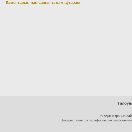
Каментарыі, напісаныя гэтым аўтарам
Галоўн
© Адміністрацыя са
Выкарыстанне фатаграфій і іншых матэрыялаў, 