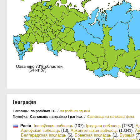
Геаграфія
Паказаць:
па рэгіёнах ТС
/
па рэгіёнах здымкі
Групоўка:
Сартаваць па краiнах i рэгінах
/
Сартаваць па колькасцi фота
Расія
:
Іванаўская вобласць
(107)
,
Іркуцкая вобласць
(1262)
,
А
Арлоўская вобласць
(10)
,
Архангельская вобласць
(13341)
,
Ар
Белгарадская вобласць
(6)
,
Бранская вобласць
(1)
,
Бурація
(7
Варонежская вобласць
(238)
,
Дагестан
(3)
,
Забайкальскі край
(