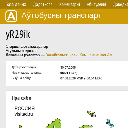
База даных
Дадаткова
Каментарыі
Абнаўленнi
Даведк
Аўтобусны транспарт
yR29ik
Старшы фотамадэратар
Агульны рэдактар
Лакальны рэдактар —
Забайкальскі край
,
Комі
,
Ненецкая АА
Дата рэгістрацыі:
30.07.2008
Час у карыстальнiка:
08:21
(+3 г.)
Быў на сайце:
07.08.2026 MSK у 00:54 MSK
Пра сябе