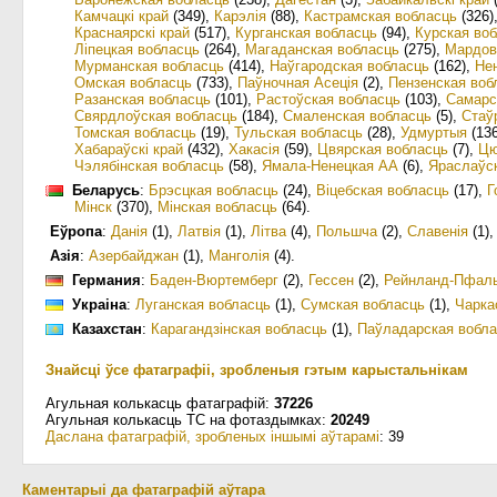
Камчацкі край
(349)
,
Карэлія
(88)
,
Кастрамская вобласць
(326)
Краснаярскі край
(517)
,
Курганская вобласць
(94)
,
Курская во
Ліпецкая вобласць
(264)
,
Магаданская вобласць
(275)
,
Мардов
Мурманская вобласць
(414)
,
Наўгародская вобласць
(162)
,
Не
Омская вобласць
(733)
,
Паўночная Асеція
(2)
,
Пензенская воб
Разанская вобласць
(101)
,
Растоўская вобласць
(103)
,
Самарс
Свярдлоўская вобласць
(184)
,
Смаленская вобласць
(5)
,
Стаў
Томская вобласць
(19)
,
Тульская вобласць
(28)
,
Удмуртыя
(136
Хабараўскі край
(432)
,
Хакасія
(59)
,
Цвярская вобласць
(7)
,
Цю
Чэлябінская вобласць
(58)
,
Ямала-Ненецкая АА
(6)
,
Яраслаўс
Беларусь
:
Брэсцкая вобласць
(24)
,
Віцебская вобласць
(17)
,
Г
Мінск
(370)
,
Мінская вобласць
(64)
.
Еўропа
:
Данія
(1)
,
Латвія
(1)
,
Літва
(4)
,
Польшча
(2)
,
Славенія
(1)
Азія
:
Азербайджан
(1)
,
Манголія
(4)
.
Германия
:
Баден-Вюртемберг
(2)
,
Гессен
(2)
,
Рейнланд-Пфал
Украіна
:
Луганская вобласць
(1)
,
Сумская вобласць
(1)
,
Чарка
Казахстан
:
Карагандзінская вобласць
(1)
,
Паўладарская вобла
Знайсці ўсе фатаграфіі, зробленыя гэтым карыстальнікам
Агульная колькасць фатаграфій:
37226
Агульная колькасць ТС на фотаздымках:
20249
Даслана фатаграфій, зробленых іншымі аўтарамі
: 39
Каментарыі да фатаграфій аўтара