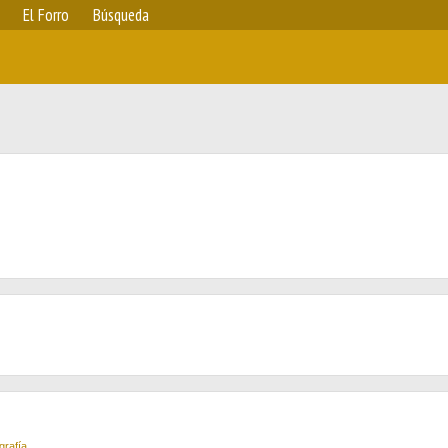
El Forro
Búsqueda
grafía