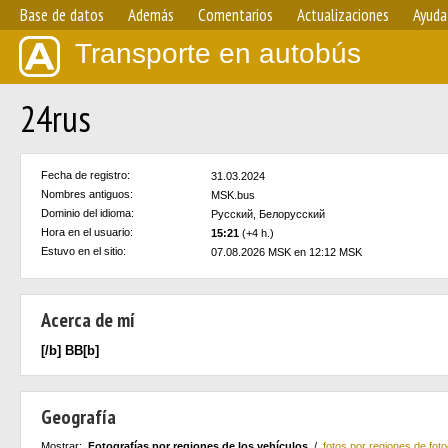
Base de datos
Además
Comentarios
Actualizaciones
Ayuda
Transporte en autobús
24rus
Fecha de registro:
31.03.2024
Nombres antiguos:
MSK.bus
Dominio del idioma:
Русский, Белорусский
Hora en el usuario:
15:21
(+4 h.)
Estuvo en el sitio:
07.08.2026 MSK en 12:12 MSK
Acerca de mí
[/b] ВВ[b]
Geografía
Mostrar:
Fotografías por regiones de los vehículos
/
fotos por regiones de foto