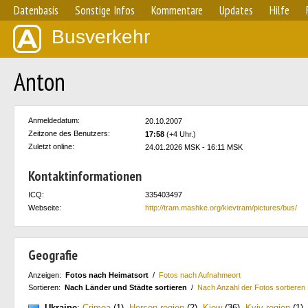
Datenbasis
Sonstige Infos
Kommentare
Updates
Hilfe
Busverkehr
Anton
Anmeldedatum:
20.10.2007
Zeitzone des Benutzers:
17:58
(+4 Uhr.)
Zuletzt online:
24.01.2026 MSK - 16:11 MSK
Kontaktinformationen
ICQ:
335403497
Webseite:
http://tram.mashke.org/kievtram/pictures/bus/
Geografie
Anzeigen:
Fotos nach Heimatsort
/
Fotos nach Aufnahmeort
Sortieren:
Nach Länder und Städte sortieren
/
Nach Anzahl der Fotos sortieren
Ukraine
:
Crimea
(1)
,
Herson region
(2)
,
Kiew
(36)
,
Kyiv region
(1)