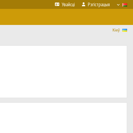
Увайсці
Рэгістрацыя
Кіеў