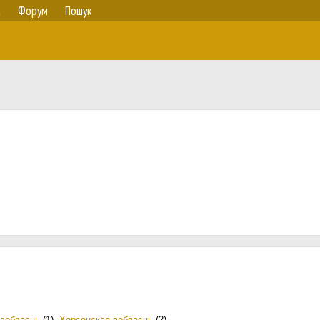
а
Форум
Пошук
 вобласць
(1)
,
Херсонская вобласць
(2)
.