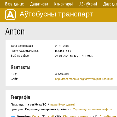
База даных
Дадаткова
Каментарыі
Абнаўленнi
Даведк
Аўтобусны транспарт
Anton
Дата рэгістрацыі:
20.10.2007
Час у карыстальнiка:
06:44
(+4 г.)
Быў на сайце:
24.01.2026 MSK у 16:11 MSK
Кантакты
ICQ:
335403497
Сайт:
http://tram.mashke.org/kievtram/pictures/bus/
Геаграфія
Паказаць:
па рэгіёнах ТС
/
па рэгіёнах здымкі
Групоўка:
Сартаваць па краiнах i рэгінах
/
Сартаваць па колькасцi фота
Украіна
:
Крым
(1)
,
Кіеў
(36)
,
Кіеўская вобласць
(1)
,
Львоўская