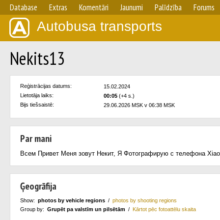
Database
Extras
Komentāri
Jaunumi
Palīdzība
Forums
Autobusa transports
Nekits13
Reģistrācijas datums:
15.02.2024
Lietotāja laiks:
00:05
(+4 s.)
Bijs tiešsaistē:
29.06.2026 MSK v 06:38 MSK
Par mani
Всем Привет Меня зовут Некит, Я Фотографирую с телефона Xiao
Ģeogrāfija
Show:
photos by vehicle regions
/
photos by shooting regions
Group by:
Grupēt pa valstīm un pilsētām
/
Kārtot pēc fotoattēlu skaita