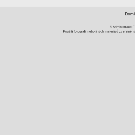
Dom
© Administrace F
Použití fotografií nebo jiných materiálů zveřejně