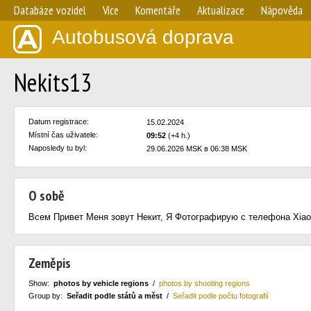
Databáze vozidel
Více
Komentáře
Aktualizace
Nápověda
Autobusová doprava
Nekits13
Datum registrace:
15.02.2024
Místní čas uživatele:
09:52
(+4 h.)
Naposledy tu byl:
29.06.2026 MSK в 06:38 MSK
O sobě
Всем Привет Меня зовут Некит, Я Фотографирую с телефона Xiao
Zeměpis
Show:
photos by vehicle regions
/
photos by shooting regions
Group by:
Seřadit podle států a měst
/
Seřadit podle počtu fotografií