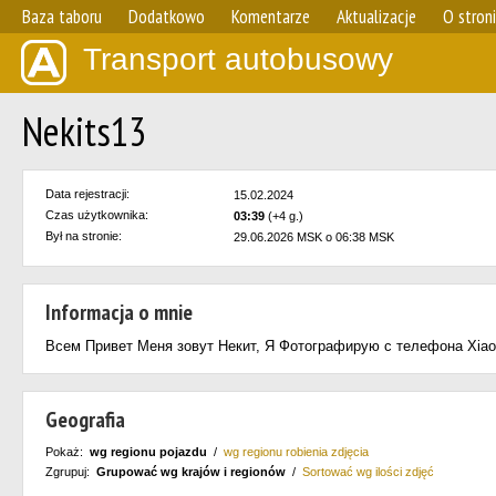
Baza taboru
Dodatkowo
Komentarze
Aktualizacje
O stron
Transport autobusowy
Nekits13
Data rejestracji:
15.02.2024
Czas użytkownika:
03:39
(+4 g.)
Był na stronie:
29.06.2026 MSK o 06:38 MSK
Informacja o mnie
Всем Привет Меня зовут Некит, Я Фотографирую с телефона Xiao
Geografia
Pokaż:
wg regionu pojazdu
/
wg regionu robienia zdjęcia
Zgrupuj:
Grupować wg krajów i regionów
/
Sortować wg ilości zdjęć