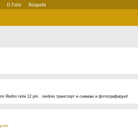
El Forro
Búsqueda
mi Redmi note 12 pro . люблю транспорт и снимаю и фотографирую!
grafía