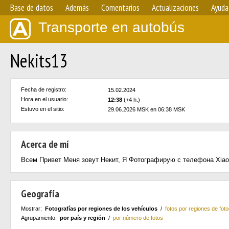
Base de datos
Además
Comentarios
Actualizaciones
Ayuda
Transporte en autobús
Nekits13
Fecha de registro:
15.02.2024
Hora en el usuario:
12:38
(+4 h.)
Estuvo en el sitio:
29.06.2026 MSK en 06:38 MSK
Acerca de mí
Всем Привет Меня зовут Некит, Я Фотографирую с телефона Xiao
Geografía
Mostrar:
Fotografías por regiones de los vehículos
/
fotos por regiones de foto
Agrupamiento:
por país y región
/
por número de fotos