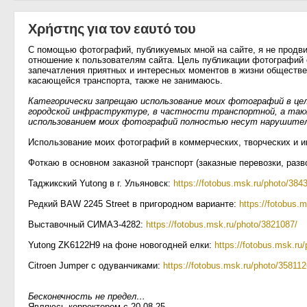
Χρήστης για τον εαυτό του
С помощью фотографий, публикуемых мной на сайте, я не продви
отношение к пользователям сайта. Цель публикации фотографий 
запечатления приятных и интересных моментов в жизни обществе
касающейся транспорта, также не занимаюсь.
Категорически запрещаю использование моих фотографий в це
городской инфраструктуре, в частности транспортной, а так
использованием моих фотографий полностью несут нарушител
Использование моих фотографий в коммерческих, творческих и и
Фоткаю в основном заказной транспорт (заказные перевозки, раз
Таджикский Yutong в г. Ульяновск:
https://fotobus.msk.ru/photo/384
Редкий BAW 2245 Street в пригородном варианте:
https://fotobus.
Выставочный СИМАЗ-4282:
https://fotobus.msk.ru/photo/3821087/
Yutong ZK6122H9 на фоне новогодней елки:
https://fotobus.msk.ru
Citroen Jumper с одуванчиками:
https://fotobus.msk.ru/photo/358112
Бесконечность не предел…
Являюсь корректором с 20.08.25.