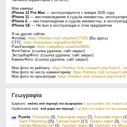
Мои камеры:
iPhone 12 Pro Max
— эксплуатируется с января 2026 года.
IPhone 11
— местонахождение и судьба неизвестны, эксплуатиров
IPhone 6
— местонахождение и судьба неизвестны, в эксплуатац
IPhone SE
— Не был в эксплуатации в этом предприятии
Я на других сайтах:
Фотобас:
https://fotobus.msk.ru/author/37325/
(Вы здесь)
СТТС:
https://transphoto.org/author/36334/
РэилГаллери:
https://railgallery.ru/author/8826/
ФотоТакси: (ссылка удалена, сайт закрыт)
ЭкстроКарФото: (ссылка удалена, сайт закрыт)
КаменьФото: (ссылка удалена, сайт закрыт)
Мои фото по рейтингу:
https://fotobus.msk.ru/search.php?vrid=0...o
Мои фото по числу комментариев:
https://fotobus.msk.ru/search.ph
Мои фото по просмотрам:
https://fotobus.msk.ru/search.php?vrid=0.
Γεωγραφία
Εμφάνιση:
εικόνες ανά περιοχή του λεωφορείου
/
φωτογραφίες ανά περιοχή λ
Ομαδοποίηση κατά:
ανά χώρα και περιοχή
/
με βάση τον αριθμό των φωτογραφ
Ρωσία
:
Chuvashia
(3)
,
Kaliningrad region
(7)
,
Krasnodar region
(1
Saint Petersburg
(15)
,
Samara region
(17)
,
Saratov region
(3)
,
Tul
Yamalo-Neneckiy AO
(1)
,
Yaroslavl region
(1)
,
Όμπλαστ της Μόσ