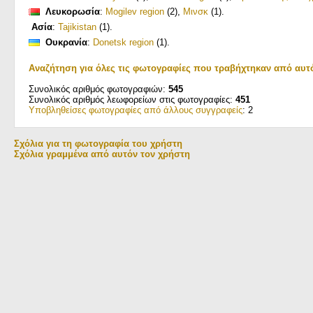
Λευκορωσία
:
Mogilev region
(2)
,
Μινσκ
(1)
.
Ασία
:
Tajikistan
(1)
.
Ουκρανία
:
Donetsk region
(1)
.
Αναζήτηση για όλες τις φωτογραφίες που τραβήχτηκαν από αυτ
Συνολικός αριθμός φωτογραφιών:
545
Συνολικός αριθμός λεωφορείων στις φωτογραφίες:
451
Υποβληθείσες φωτογραφίες από άλλους συγγραφείς
: 2
Σχόλια για τη φωτογραφία του χρήστη
Σχόλια γραμμένα από αυτόν τον χρήστη