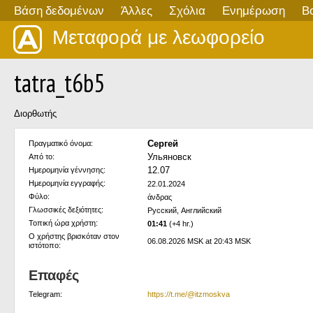
Βάση δεδομένων
Άλλες
Σχόλια
Ενημέρωση
Β
Μεταφορά με λεωφορείο
tatra_t6b5
Διορθωτής
Сергей
Πραγματικό όνομα:
Ульяновск
Από το:
12.07
Ημερομηνία γέννησης:
Ημερομηνία εγγραφής:
22.01.2024
Φύλο:
άνδρας
Γλωσσικές δεξιότητες:
Русский, Английский
Τοπική ώρα χρήστη:
01:41
(+4 hr.)
Ο χρήστης βρισκόταν στον
06.08.2026 MSK at 20:43 MSK
ιστότοπο:
Επαφές
Telegram:
https://t.me/@itzmoskva