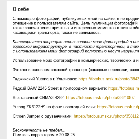
О себе
С помощью фотографий, публикуемых мной на сайте, я не продви
отношение к пользователям сайта. Цель публикации фотографий 
также запечатления приятных и интересных моментов в жизни об
касающейся транспорта, также не занимаюсь.
Категорически запрещаю использование моих фотографий в це
городской инфраструктуре, в частности транспортной, а так
с использованием моих фотографий полностью несут нарушит
Использование моих фотографий в коммерческих, творческих и и
Фоткаю в основном заказной транспорт (заказные перевозки, раз
Таджикский Yutong в г. Ульяновск:
https://fotobus.msk.ru/photo/384
Редкий BAW 2245 Street в пригородном варианте:
https://fotobus.
Выставочный СИМАЗ-4282:
https://fotobus.msk.ru/photo/3821087/
Yutong ZK6122H9 на фоне новогодней елки:
https://fotobus.msk.ru
Citroen Jumper с одуванчиками:
https://fotobus.msk.ru/photo/358112
Бесконечность не предел…
Являюсь корректором с 20.08.25.