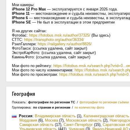
Мои камеры:
iPhone 12 Pro Max
— эксплуатируется с января 2026 года.
IPhone 11
— местонахождение и судьба неизвестны, эксплуатиров
IPhone 6
— местонахождение и судьба неизвестны, в эксплуатац
IPhone SE
— Не был в эксплуатации в этом предприятии
Я на других сайтах:
Фотобас:
https://fotobus.msk.ru/author/37325/
(Вы здесь)
СТТС:
https://transphoto.org/author/36334/
РэилГаллери:
https://railgallery.ru/author/8826/
ФотоТакси: (ссылка удалена, сайт закрыт)
ЭкстроКарФото: (ссылка удалена, сайт закрыт)
КаменьФото: (ссылка удалена, сайт закрыт)
Мои фото по рейтингу:
https://fotobus.msk.ru/search.php?vrid=0...o
Мои фото по числу комментариев:
https://fotobus.msk.ru/search.ph
Мои фото по просмотрам:
https://fotobus.msk.ru/search.php?vrid=0.
География
Показать:
фотографии по регионам ТС
/
фотографии по регионам съёмки
Группировка:
по странам и регионам
/
по количеству фото
Россия
:
Владимирская область
(1)
,
Калининградская область
Мордовия
(6)
,
Москва
(7)
,
Московская область
(2)
,
Новгородск
Самарская область
(17)
,
Санкт-Петербург
(15)
,
Саратовская о
Ульяновская область
(441)
,
Чувашия
(3)
,
Ямало-Ненецкий АО